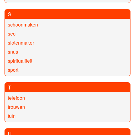
S
schoonmaken
seo
slotenmaker
snus
spiritualiteit
sport
T
telefoon
trouwen
tuin
U