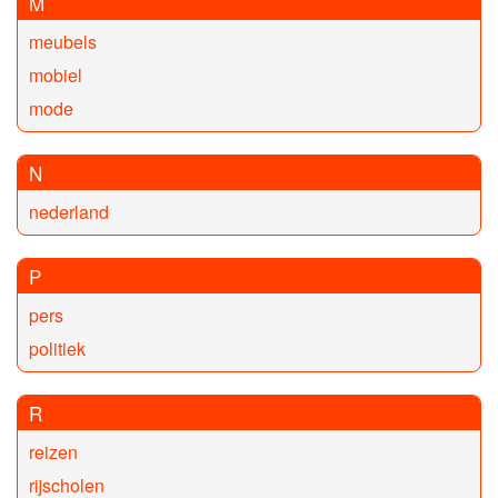
M
meubels
mobiel
mode
N
nederland
P
pers
politiek
R
reizen
rijscholen