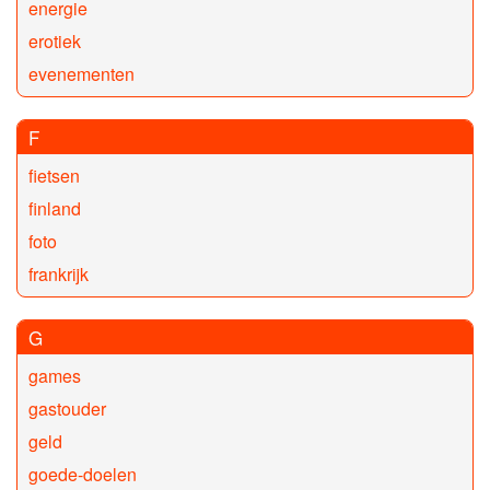
energie
erotiek
evenementen
F
fietsen
finland
foto
frankrijk
G
games
gastouder
geld
goede-doelen