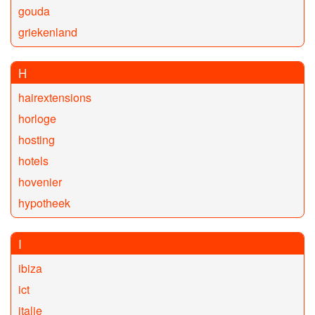
gouda
griekenland
H
hairextensions
horloge
hosting
hotels
hovenier
hypotheek
I
ibiza
ict
italie