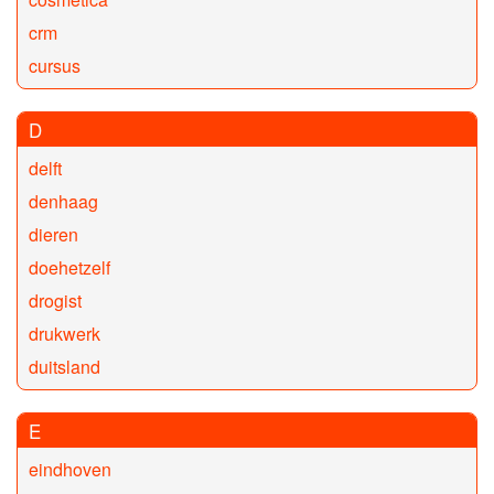
crm
cursus
D
delft
denhaag
dieren
doehetzelf
drogist
drukwerk
duitsland
E
eindhoven