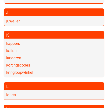
J
juwelier
K
kappers
katten
kinderen
kortingscodes
kringloopwinkel
L
lenen