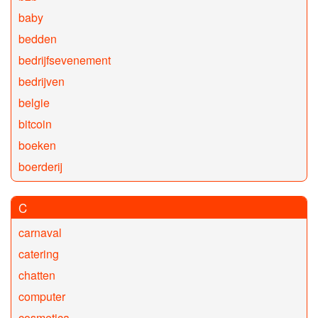
baby
bedden
bedrijfsevenement
bedrijven
belgie
bitcoin
boeken
boerderij
C
carnaval
catering
chatten
computer
cosmetica