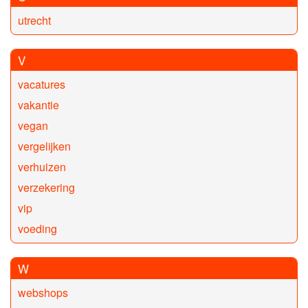
utrecht
V
vacatures
vakantie
vegan
vergelijken
verhuizen
verzekering
vip
voeding
W
webshops