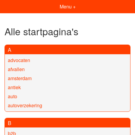
Menu +
Alle startpagina's
A
advocaten
afvallen
amsterdam
antiek
auto
autoverzekering
B
b2b